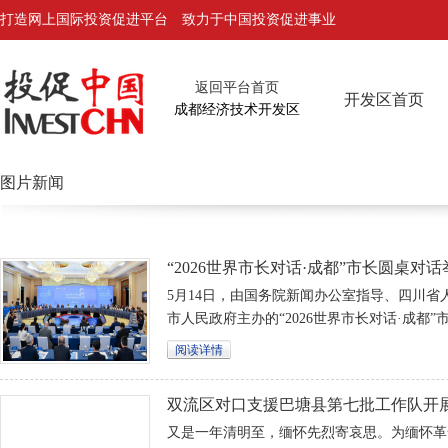
打造网上国际投资促进平台 致力于中国投资促进事业
返回平台首页
开发区首页
成都经济技术开发区
图片新闻
“2026世界市长对话·成都”市长圆桌对话
平出席并作主旨发言
5月14日，由国务院新闻办公室指导、四川省
市人民政府主办的“2026世界市长对话·成都
副书记、市长陈书平同来自26个国家的32个
阅读详情
聚一堂，围绕“公园城市·和美共生”主题，聚
交流、生态安全等方向，共同探寻和美共生、
双流区对口支援巴塘县第七批工作队开
英烈活动
又是一年清明至，缅怀先烈寄哀思。为缅怀革