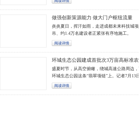
阅读详情
技、智慧、绿色、节俭特色。
做强创新策源能力 做大门户枢纽流量
炎炎夏日，挥汗如雨，走进成都未来科技城项目
吊、约1.4万名建设者正紧张有序地施工。
阅读详情
环城生态公园建成首批次3万亩高标准农
盛夏时节，从高空俯瞰，绕城高速公路周边，
环城生态公园这条“翡翠项链”上。记者7月1
技有限公司了解到，截至目前，环城生态公园
阅读详情
农田建设，正加快推进剩余区域高标准农田建
年完成环城生态公园全域可实施区域土地综合