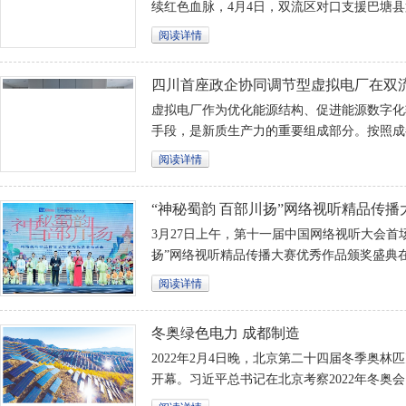
续红色血脉，4月4日，双流区对口支援巴塘
前往巴塘县烈士陵园祭奠，开展“2024·铸魂·
阅读详情
四川首座政企协同调节型虚拟电厂在双流
力保障也用上了新质生产力
虚拟电厂作为优化能源结构、促进能源数字化
手段，是新质生产力的重要组成部分。按照成
署，成都正加快推进“1+2+N”城市级虚拟电
阅读详情
的双流虚拟电厂是成都最早启动建设的虚拟电
阶段，今年3月底正式投运。
“神秘蜀韵 百部川扬”网络视听精品传播
作品颁奖盛典在蓉举办
3月27日上午，第十一届中国网络视听大会首
扬”网络视听精品传播大赛优秀作品颁奖盛典
功举办。
阅读详情
冬奥绿色电力 成都制造
2022年2月4日晚，北京第二十四届冬季奥
开幕。习近平总书记在北京考察2022年冬奥
指出，要坚持绿色办奥、共享办奥、开放办奥